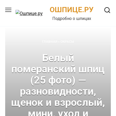
Перейти
ОШПИЦЕ.РУ
к
содержанию
Подробно о шпицах
ГЛАВНАЯ
»
ОКРАСЫ
Белый
померанский шпиц
(25 фото) —
разновидности,
щенок и взрослый,
мини, уход и